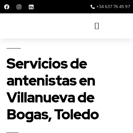
+34 637 76 45 97
Solar 360 Repsol y Movistar
Servicios de
antenistas en
Villanueva de
Bogas, Toledo