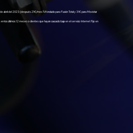
24 de abril del 2023 (después 21€/mes IVA incluido para Fusión Total y 31€ para Movistar
 los últimos 12 meses o clientes que hayan causado baja en el servicio Internet Fijo en