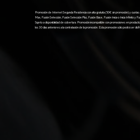
Promoción de Internet Segunda Residencia con alta gratuita (50€ sin promoción) y cuotas a
Max, Fusión Selección, Fusión Selección Plus, Fusión Base, Fusión Inicia o Inicia Infinito y Fu
Sujeto a disponibilidad de cobertura. Promoción incompatible con promociones en product
los 30 días anteriores a la contratación de la promoción. Esta promoción sólo podrá ser di