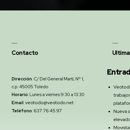
Contacto
Ultima
Entrad
Dirección
: C/ Del General Martí, Nº 1,
c.p: 45005 Toledo
Veotod
Horario
: Lunes a viernes 9:30 a 13:30
trabajos
veotodo@veotodo.net
Email
:
platafo
637 76 45 97
Teléfono
:
Nueva a
elevado
Movista