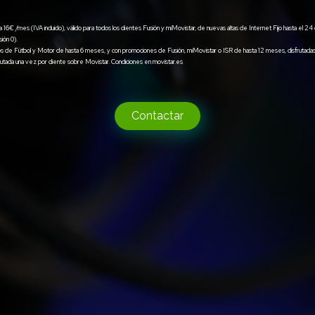
 16€ /mes (IVA incluido), válido para todos los clientes Fusión y miMovistar, de nuevas altas de Internet Fijo hasta el 
sión 0).
os de Fútbol y Motor de hasta 6 meses, y con promociones de Fusión, miMovistar o ISR de hasta 12 meses, disfrutadas en
sfrutada una vez por cliente sobre Movistar. Condiciones en movistar.es
Contactar