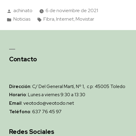
achinato
6 de noviembre de 2021
Noticias
Fibra
Internet
Movistar
,
,
Contacto
Dirección
: C/ Del General Martí, Nº 1, c.p: 45005 Toledo
Horario
: Lunes a viernes 9:30 a 13:30
veotodo@veotodo.net
Email
:
637 76 45 97
Teléfono
:
Redes Sociales