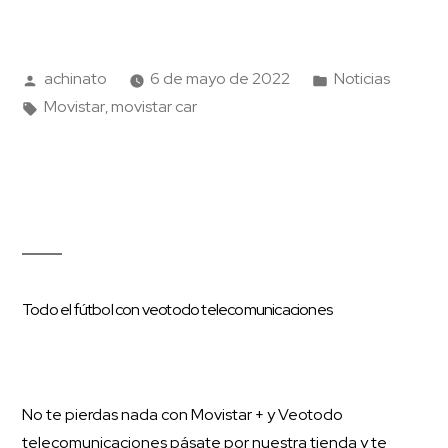
achinato
6 de mayo de 2022
Noticias
Movistar
movistar car
,
Todo el fútbol con veotodo telecomunicaciones
No te pierdas nada con Movistar + y Veotodo
telecomunicaciones pásate por nuestra tienda y te