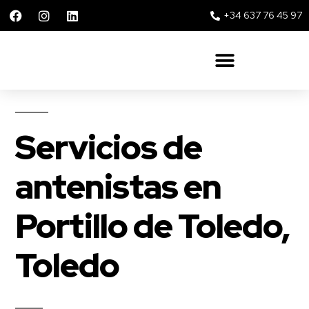
+34 637 76 45 97
Solar 360 Repsol y Movistar
Servicios de
antenistas en
Portillo de Toledo,
Toledo