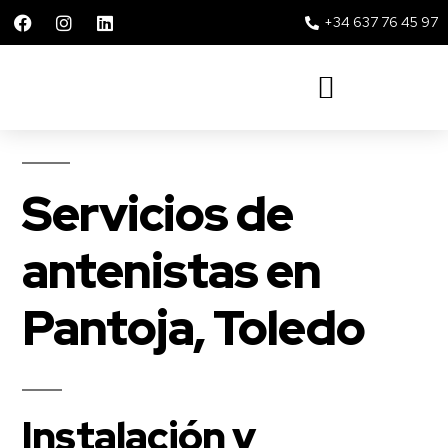
+34 637 76 45 97
Solar 360 Repsol y Movistar
Servicios de
antenistas en
Pantoja, Toledo
Instalación y