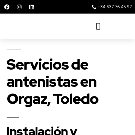
+34 637 76 45 97
Solar 360 Repsol y Movistar
Servicios de
antenistas en
Orgaz, Toledo
Instalación y