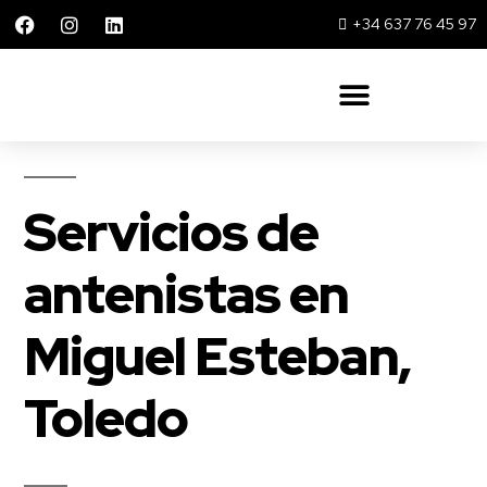
+34 637 76 45 97
Solar 360 Repsol y Movistar
Servicios de
antenistas en
Miguel Esteban,
Toledo