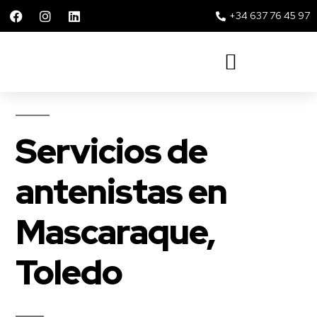
+34 637 76 45 97
Solar 360 Repsol y Movistar
Servicios de
antenistas en
Mascaraque,
Toledo