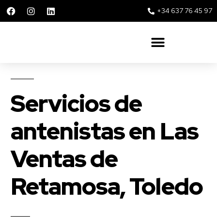
+34 637 76 45 97
Solar 360 Repsol y Movistar
Servicios de
antenistas en Las
Ventas de
Retamosa, Toledo