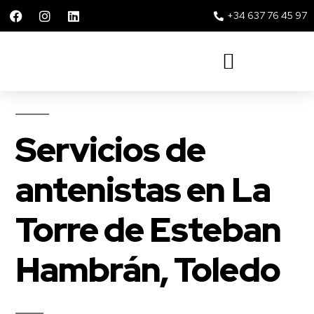
+34 637 76 45 97
Solar 360 Repsol y Movistar
Servicios de
antenistas en La
Torre de Esteban
Hambrán, Toledo