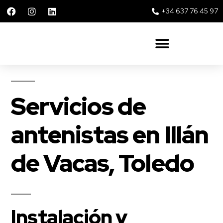
+34 637 76 45 97
Solar 360 Repsol y Movistar
Servicios de
antenistas en Illán
de Vacas, Toledo
Instalación y