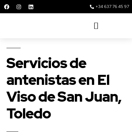
+34 637 76 45 97
Solar 360 Repsol y Movistar
Servicios de
antenistas en El
Viso de San Juan,
Toledo