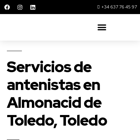
+34 637 76 45 97
Solar 360 Repsol y Movistar
Servicios de
antenistas en
Almonacid de
Toledo, Toledo