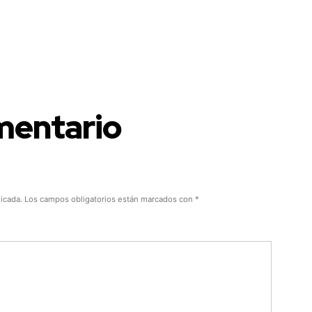
mentario
licada.
Los campos obligatorios están marcados con
*