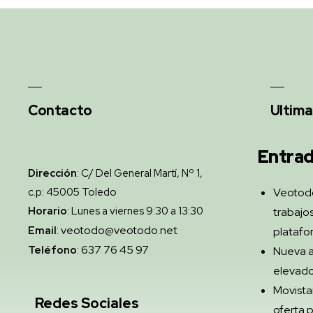
Contacto
Ultima
Entrad
Dirección
: C/ Del General Martí, Nº 1,
c.p: 45005 Toledo
Veotod
Horario
: Lunes a viernes 9:30 a 13:30
trabajos
veotodo@veotodo.net
Email
:
platafo
637 76 45 97
Teléfono
:
Nueva a
elevado
Movista
Redes Sociales
oferta p