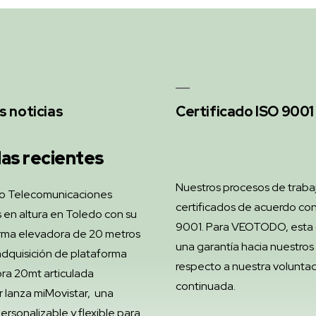
s noticias
Certificado ISO 9001
as recientes
Nuestros procesos de traba
o Telecomunicaciones
certificados de acuerdo con
 en altura en Toledo con su
9001. Para VEOTODO, esta c
rma elevadora de 20 metros
una garantía hacia nuestros 
dquisición de plataforma
respecto a nuestra volunta
ra 20mt articulada
continuada.
r lanza miMovistar, una
ersonalizable y flexible para